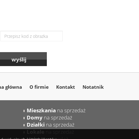
na główna
O firmie
Kontakt
Notatnik
Mieszkania
na sprzedaż
Domy
na sprzedaż
Działki
na sprzedaż
Lokale
na sprzedaż
Hale
na sprzedaż