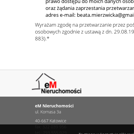
prawo dostępu do moich danych osob
oraz żądania zaprzestania przetwarza
adres e-mail: beata.mierzwicka@gmai
Wyrażam zgodę na przetwarzanie przez po
osobowych zgodnie z ustawą z dn. 29.08.199
883).*
eM Nieruchomości
ul. Kornasa 3a
40-667 Katowice
fax: 322 039 956
tel.: 793 555 029