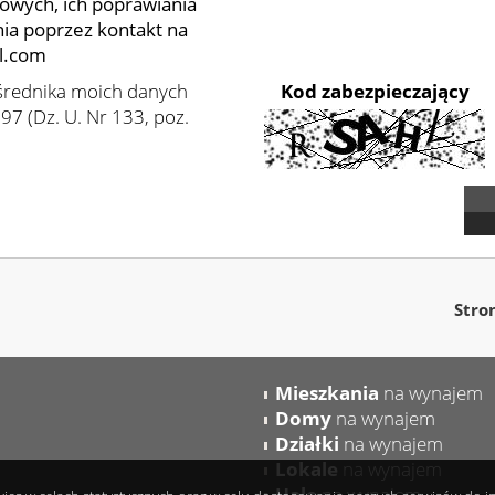
owych, ich poprawiania
nia poprzez kontakt na
l.com
średnika moich danych
Kod zabezpieczający
7 (Dz. U. Nr 133, poz.
Stro
Mieszkania
na wynajem
Domy
na wynajem
Działki
na wynajem
Lokale
na wynajem
Hale
na wynajem