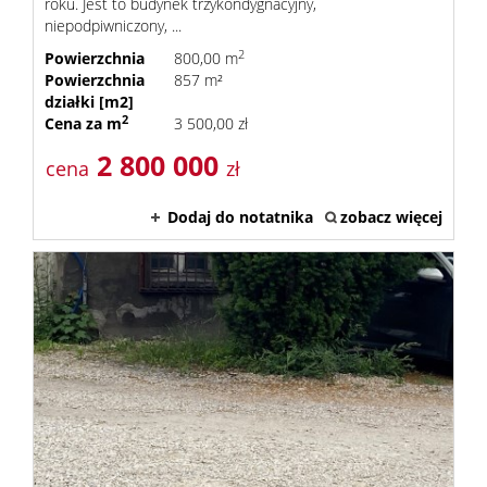
roku. Jest to budynek trzykondygnacyjny,
niepodpiwniczony, ...
2
Powierzchnia
800,00 m
Powierzchnia
857 m²
działki [m2]
2
Cena za m
3 500,00 zł
2 800 000
cena
zł
Dodaj do notatnika
zobacz więcej