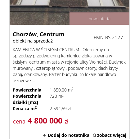
nowa oferta
Chorzów,
Centrum
EMN-BS-2177
obiekt na sprzedaż
KAMIENICA W ŚCISŁYM CENTRUM ! Oferujemy do
sprzedaży przedwojenną kamienice zlokalizowaną w
ścisłym centrum miasta w rejonie ulicy Wolności. Budynek
murowany , czteropiętrowy , podpiwniczony, dach kryty
papą, otynkowany. Parter budynku to lokale handlowo
usługowe ...
2
Powierzchnia
1 850,00 m
Powierzchnia
720 m²
działki [m2]
2
Cena za m
2 594,59 zł
4 800 000
cena
zł
Dodaj do notatnika
zobacz więcej