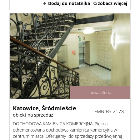
Dodaj do notatnika
zobacz więcej
Zgłoś
poszukiw
Kalkul
Kalkulat
nowa oferta
kosztów
Katowice,
Śródmieście
EMN-BS-2178
obiekt na sprzedaż
Kalkulat
DOCHODOWA KAMIENICA KOMERCYJNA! Piękna
odremontowana dochodowa kamienica komercyjna w
centrum miasta! Oferujemy do sprzedaży przedwojenną