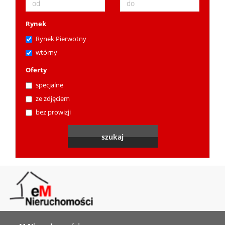
Rynek
Rynek Pierwotny
wtórny
Oferty
specjalne
ze zdjęciem
bez prowizji