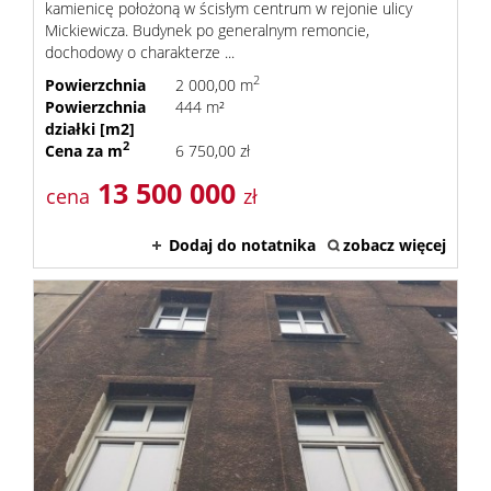
kredyto
kamienicę położoną w ścisłym centrum w rejonie ulicy
Mickiewicza. Budynek po generalnym remoncie,
dochodowy o charakterze ...
Kontak
2
Powierzchnia
2 000,00 m
Powierzchnia
444 m²
działki [m2]
2
Cena za m
6 750,00 zł
Notatn
13 500 000
cena
zł
Polityk
Dodaj do notatnika
zobacz więcej
prywat