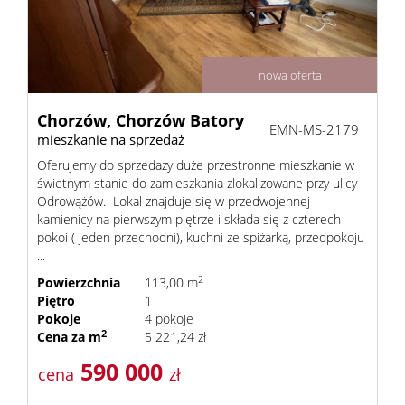
Dzialki
nowa oferta
Lokale
Chorzów,
Chorzów Batory
EMN-MS-2179
mieszkanie na sprzedaż
Oferujemy do sprzedaży duże przestronne mieszkanie w
Obiekty
świetnym stanie do zamieszkania zlokalizowane przy ulicy
Odrowążów. Lokal znajduje się w przedwojennej
kamienicy na pierwszym piętrze i składa się z czterech
pokoi ( jeden przechodni), kuchni ze spiżarką, przedpokoju
Zgłosze
...
2
Powierzchnia
113,00 m
Piętro
1
Zgłoś
Pokoje
4 pokoje
2
Cena za m
5 221,24 zł
590 000
ofertę
cena
zł