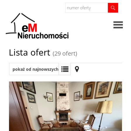
Strona
Lista ofert
(29 ofert)
główna
O
pokaż od najnowszych
firmie
Oferta
Mieszkan
Domy